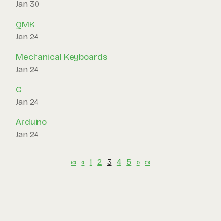
Jan 30
QMK
Jan 24
Mechanical Keyboards
Jan 24
C
Jan 24
Arduino
Jan 24
««
«
1
2
3
4
5
»
»»